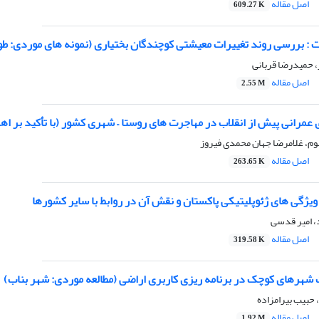
اصل مقاله
609.27 K
ت : بررسی روند تغییرات معیشتی کوچندگان بختیاری (نمونه های موردی: ط
ر، حمیدرضا قربانی
اصل مقاله
2.55 M
عمرانی پیش از انقلاب در مهاجرت های روستا – شهری کشور (با تأکید بر ا
م، غلامرضا جهان محمدی فیروز
اصل مقاله
263.65 K
یژگی های ژئوپلیتیکی پاکستان و نقش آن در روابط با سایر کشورها
، امیر قدسی
اصل مقاله
319.58 K
شهرهای کوچک در برنامه ریزی کاربری اراضی (مطالعه موردی: شهر بناب)
حبیب بیرامزاده
اصل مقاله
1.92 M