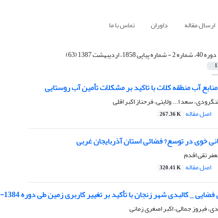
ارسال مقاله
داوران
تماس با ما
دوره 40، شماره 2 - شماره پیاپی 1858، اردیبهشت 1387 (63)
1
ابع آب منطقه کلات با تاکید بر مشکلات تأمین آب روستایی
رودی، سعد ا... ولایتی، فرحناز اکبر اقلی
اصل مقاله
267.36 K
نی خوی در توسع? فضائی استان آذربایجان غربی
جعفر تقی اقدم
اصل مقاله
320.41 K
 _ کالبدی شهر زنجان با تأکید بر تغییر کاربری زمین طی دوره 1384- 1355(1975-2005)
، فیروز جمالی، اکبر اصغری زمانی