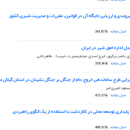
روندی و ارزیابی جایگاه آن در قوانین، مقررات و مدیریت شهری کشور
اصل مقاله
261.87 K
 اداره امور شهر در ایران
 ناصر برکپور، ایرج اسدی، میثم بصیرت، حبیب ا... طاهرخانی
اصل مقاله
329.36 K
اجرایی طرح ساماندهی خروج دام از جنگل بر جنگل نشینان در استان گیلا
سعود امیری لمر
اصل مقاله
473.13 K
داری توسعه محلی در کلاردشت با استفاده از یک الگوی راهبردی
اصل مقاله
489.32 K