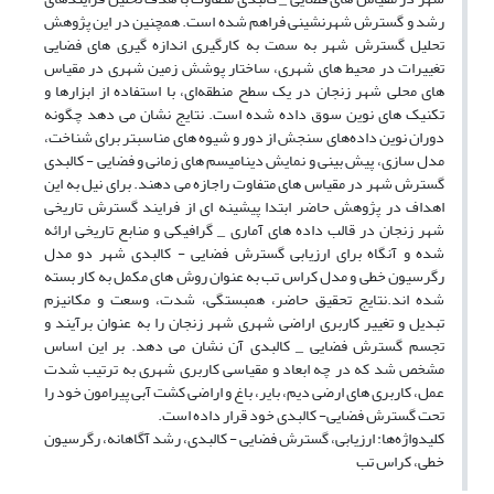
رشد و گسترش شهرنشینی فراهم شده است. همچنین در این پژوهش
تحلیل گسترش شهر به سمت به کارگیری اندازه گیری های فضایی
تغییرات در محیط های شهری، ساختار پوشش زمین شهری در مقیاس
های محلی شهر زنجان در یک سطح منطقه‌ای، با استفاده از ابزارها و
تکنیک های نوین سوق داده شده است. نتایج نشان می دهد چگونه
دوران نوین داده‌های سنجش از دور و شیوه های مناسبتر برای شناخت،
مدل سازی، پیش بینی و نمایش دینامیسم های زمانی و فضایی - کالبدی
گسترش شهر در مقیاس های متفاوت راجازه می دهند. برای نیل به این
اهداف در پژوهش حاضر ابتدا پیشینه ای از فرایند گسترش تاریخی
شهر زنجان در قالب داده های آماری _ گرافیکی و منابع تاریخی ارائه
شده و آنگاه برای ارزیابی گسترش فضایی - کالبدی شهر دو مدل
رگرسیون خطی و مدل کراس تب به عنوان روش های مکمل به کار بسته
شده اند.نتایج تحقیق حاضر، همبستگی، شدت، وسعت و مکانیزم
تبدیل و تغییر کاربری اراضی شهری شهر زنجان را به عنوان برآیند و
تجسم گسترش فضایی _ کالبدی آن نشان می دهد. بر این اساس
مشخص شد که در چه ابعاد و مقیاسی کاربری شهری به ترتیب شدت
عمل، کاربری های ارضی دیم، بایر، باغ و اراضی کشت آبی پیرامون خود را
تحت گسترش فضایی- کالبدی خود قرار داده است.
کلیدواژه‌ها: ارزیابی، گسترش فضایی - کالبدی، رشد آگاهانه، رگرسیون
خطی، کراس تب