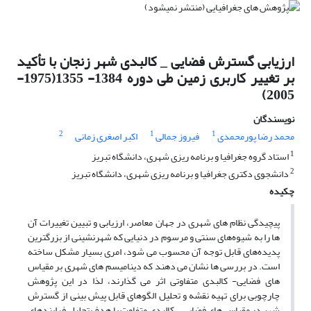
ارزیابی گسترش فضایی _ کالبدی شهر زنجان با تأکید
بر تغییر کاربری زمین طی دوره 1384- 1355(1975-
2005)
نویسندگان
2
1
1
محمد رضا پورمحمدی
فیروز جمالی
اکبر اصغری زمانی
1
استاد گروه جغرافیا و برنامه ریزی شهری، دانشگاه تبریز
2
دانشجوی دکتری جغرافیا و برنامه ریزی شهری، دانشگاه تبریز
چکیده
پیچیدگی نظام های شهری در جهان معاصر، ارزیابی و تبیین تغییرات آن
ها را به شیوه‌های سنتی و مرسوم در دنیایی که شهرنشینی از بزرگترین
پدیده‌های قابل توجه آن محسوب می شود، امری بسیار مشکل ساخته
است. در بررسی ها نشان می دهند که دینامیسم های شهری بر مقیاس
های فضایی- کالبدی متفاوتی اثر می گذارند، لذا در این پژوهش
چارچوبی برای تهیه نقشه و تحلیل الگوهای قابل پیش بینی از گسترش
شهر در مقیاس های فضایی _ کالبدی متفاوت با هدف تحلیل فرایندهای