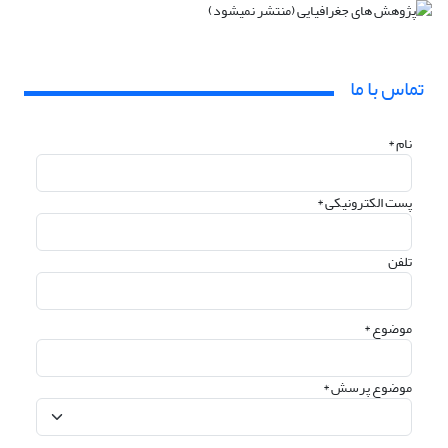
تماس با ما
نام *
پست الکترونیکی *
تلفن
موضوع *
موضوع پرسش *