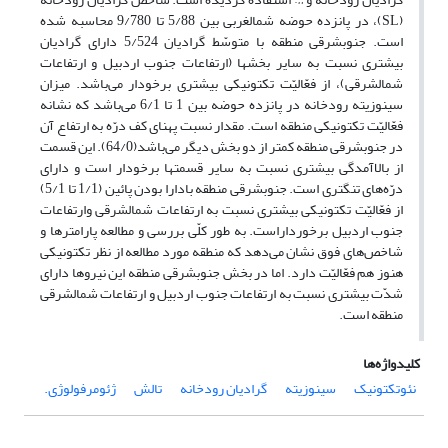
(SL)، در پانزده حوضه شمالغربی بین 5/88 تا 9/780 محاسبه شده
است. جنوبشرقی منطقه با متوسّط گرادیان 5/524 دارای گرادیان
بیشتری نسبت به سایر بخش‎ها (ارتفاعات جنوب اردبیل و ارتفاعات
شمالشرقی)، از فعّالیّت تکتونیکی بیشتری برخودار می‌باشد. میزان
سینوزیته رودخانه در پانزده حوضه بین 1 تا 6/1 می‌باشد که نشانه
فعّالیّت تکتونیکی منطقه است. مقدار نسبت پهنای کف درّه به ارتفاع آن
در جنوبشرقی منطقه کمتر از دو بخش دیگر می‌باشد(64/0). این قسمت
از بالاآمدگی بیشتری نسبت به سایر قسمت‎ها برخودار است و دارای
درّه‌های تنگ‎تری است. جنوبشرقی منطقه بادارا بودن پائین (1/1 تا 5/1)
از فعّالیّت تکتونیکی بیشتری نسبت به ارتفاعات شمالشرقی وارتفاعات
جنوب اردبیل برخورداراست. به طور کلّی بررسی و مطالعه پارامترها و
شاخص‌های فوق نشان می‌دهد که منطقه مورد مطالعه از نظر تکتونیکی
هنوز هم فعّالیّت دارد. اما در بخش جنوبشرقی منطقه این نیروها دارای
شدّت بیشتری نسبت به ارتفاعات جنوب اردبیل و ارتفاعات شمالشرقی
منطقه است.
کلیدواژه‌ها
نئوتکتونیک
سینوزیته
گرادیان رودخانه
تالش
ژئومرفولوژی.