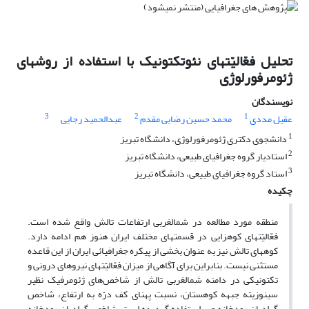
تحلیل فعّالیّت‎های نئوتکتونیک با استفاده از روش‎های
ژئومرفورلوژی
نویسندگان
3
2
1
عقیل مددی
محمد حسین رضایی مقدم
عبدالحمید رجایی
1
دانشجوی دکتری ژئومرفورلوژی، دانشگاه تبریز
2
استادیار گروه جغرافیای طبیعی، دانشگاه تبریز
3
استاد گروه جغرافیای طبیعی، دانشگاه تبریز
چکیده
منطقه مورد مطالعه در شمالغربی ارتفاعات تالش واقع شده است.
فعّالیّت‎های کوهزایی در قسمت‎های مختلف ایران هنوز هم ادامه دارد.
کوه‎های تالش نیز به عنوان بخشی از پیکره جغرافیائی ایران از این قاعده
مستثنی نیست. بنابراین برای آگاهی از میزان فعّالیّت‎های نیروهای درونی و
تکتونیکی در دامنه شمالغربی تالش از شاخص‌های ژئومرفیک نظیر
سینوزیته جبهه کوهستان، نسبت پهنای کف درّه به ارتفاع، شاخص
گرادیان رودخانه و … استفاده گردیده است. شاخص گرادیان رودخانه