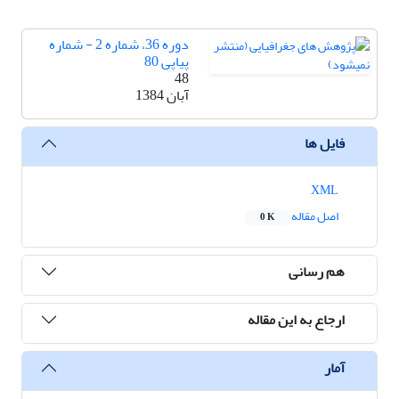
دوره 36، شماره 2 - شماره
پیاپی 80
48
آبان 1384
فایل ها
XML
اصل مقاله
0 K
هم رسانی
ارجاع به این مقاله
آمار